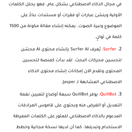
في مجال الذكاء الاصطناعي بشكل عام. فهو يحلل الكلمات
الأولية وينشئ عبارات أو فقرات أو مستندات بناءً على
الموضوع ونبرة الصوت. يمكنه إنشاء مقالة مكونة من 1500
كلمة في ثوانٍ.
Surfer:
يُعرف Surfer AI بإنشاء محتوى AI محسّن
لتحسين محركات البحث. لقد بدأت كمنصة لتحسين
المحتوى وتقدم الآن إمكانات إنشاء محتوى الذكاء
الاصطناعي المشابهة لـ Jasper.
QuillBot:
يوفر QuillBot سبعة أوضاع لتعيين نغمة
التعديل أو الغرض منه ويحتوي على قاموس المرادفات
المدعوم بالذكاء الاصطناعي للعثور على الكلمات المفرطة
الاستخدام وتبديلها. كما أن لديها نسخة مجانية وخطط