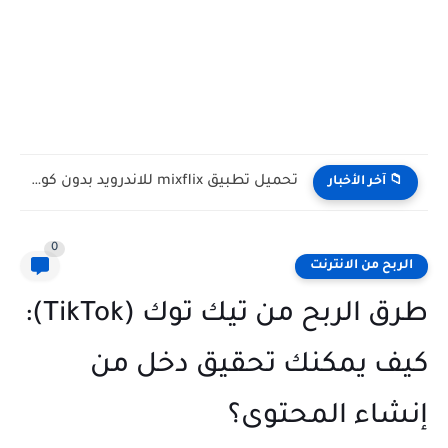
تحميل تطبيق mixflix للاندرويد بدون كود تفعيل لمشاهدة القنوات...
📁 آخر الأخبار
0
الربح من الانترنت
طرق الربح من تيك توك (TikTok):
كيف يمكنك تحقيق دخل من
إنشاء المحتوى؟