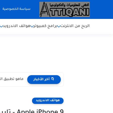
سياسة الخصوصية
الربح من الانترنت
برامج كمبيوتر
هواتف الاندرويد
ماهو تطبيق المونتاج kinemaster مميزاته
📁 آخر الأخبار
هواتف الاندرويد