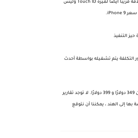
بتصميم زجاجي وكاميرا خلفية واحدة وحواف سميكة. على غرار iPhone 8 ، تم تصميم iPhone 9 الذي سيتم إطلاقه قريبًا أيضًا لميزة Touch ID وليس
لتي قد لا يرى فيها iPhone 9 فرقًا. يُقال إن جهاز iPhone التالي الميسور التكلفة يتم تشغيله بواسطة أحدث
سيكون السعر هو الجانب الأكثر جاذبية في iPhone 9. وفقًا للتقارير ، فإن iPhone 9 سيستقر بسعر يتراوح بين 349 دولارًا و 399 دولارًا. لا توجد تقارير
iP سيصل إلى الشواطئ الهندية أم لا. نظرًا لأن Apple تجلب جميع أجهزة iPhone الخاصة بها إلى الهند ، يمكننا أن نتوقع