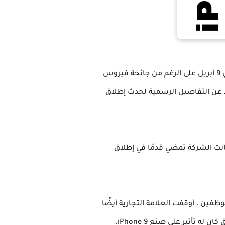
كشف تقرير جديد صادر عن المحلل الفني جون بروسر أن شركة آبل ليس لديها خطط لإلغاء إطلاق iPhone في 9 أبريل على الرغم من جائحة فيروس
ر. وقال إن الاجتماعات الداخلية كشفت عن إطلاق iPhone 9 في 15 أبريل. لم تكشف Apple بعد عن التفاصيل الرسمية لحدث إطلاق
ظفين ، أوقفت العلامة التجارية أيضًا
تأثير على صنع iPhone 9.