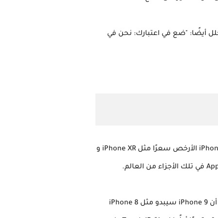
iPhon سيبدأ في 22 أبريل. ومع ذلك ، قال المحلل أيضًا: "ضع في اعتبارك: نحن في
مع iPhone 9 ، ستستهدف Apple الأسواق الحساسة للسعر مثل الهند. في بلدان مثل الهند ، تلقت أجهزة iPhone الأرخص سعرًا مثل iPhone XR و
لم تكشف Apple رسميًا عن أي شيء بخصوص iPhone 9. تشير العديد من التقارير المنتشرة عبر الإنترنت إلى أن iPhone 9 سيبدو مثل iPhone 8