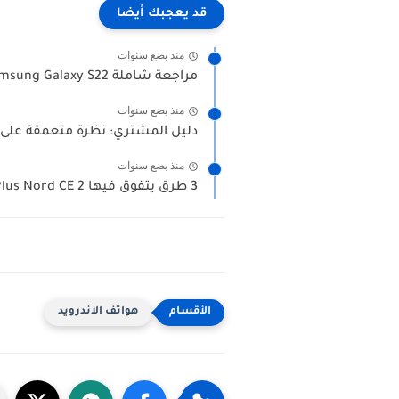
قد يعجبك أيضا
منذ بضع سنوات
مراجعة شاملة Samsung Galaxy S22 : كل ما تريد معرفته...
منذ بضع سنوات
دليل المشتري: نظرة متعمقة على مجموعة dmi Note 11
منذ بضع سنوات
3 طرق يتفوق فيها OnePlus Nord CE 2 على...
هواتف الاندرويد