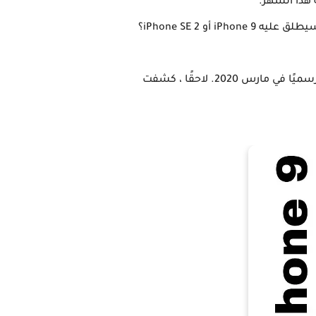
هل سيتم إطلاق iPhone بسعر معقول هذا العام؟ إذا كان الأمر كذلك فمتى؟ كم سيكون سعر iPhone؟ هل سيطلق عليه iPhone 9 أو iPhone SE 2؟
كانت تقارير سابقة قد أشارت إلى أن iPhone 9 - إذا كان هذا هو ما تخطط Apple للاتصال بالهاتف - سيصبح رسميًا في مارس 2020. لاحقًا ، كشفت