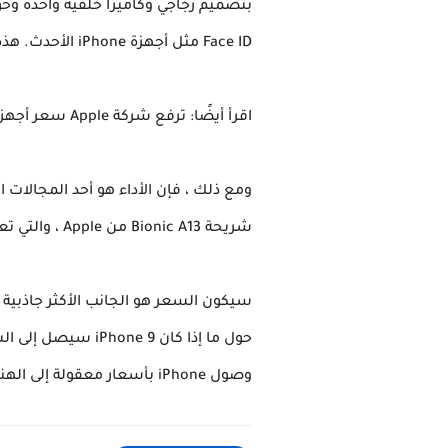
Face ID مثل أجهزة iPhone الأحدث. هذه بعض التنازلات الصغيرة التي من المحتمل أن تقدمها Apple لخفض سعر iPhone 9.
اقرأ أيضًا: ترفع شركة Apple سعر أجهزة iPhone في الهند مع دخول معدلات ضريبة السلع والخدمات الجديدة حيز التنفيذ
شريحة Bionic A13 من Apple ، والتي تعمل أيضًا على تشغيل هواتف سلسلة iPhone 11.
وصول iPhone بأسعار معقولة إلى الهند بعد وقت قصير من الإطلاق العالمي أيضًا.