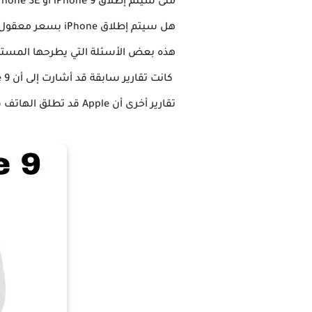
متى سيتم إطلاق iPhone 9 أو iPhone SE؟ يشير تقرير جديد إلى أن شركة آبل قد تطلق هاتفها بأسعار معقولة هذا الشهر.
هذه بعض الأسئلة التي يطرحها المستهلكون ، وخاصة ا
تقارير أخرى أن Apple قد تطلق الهاتف في أبريل. يبدو أن هذا ما سيحدث في النهاية.