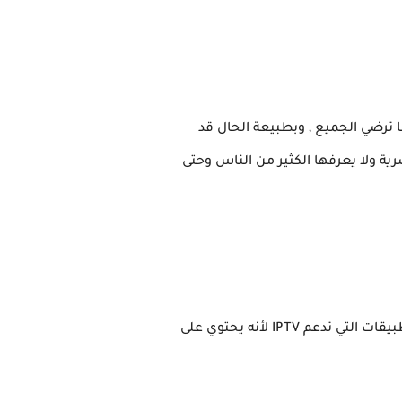
 ترضي الجميع ,
وبطبيعة الحال قد
ة ولا يعرفها الكثير من الناس وحتى
تطبيق NASA IPTV هو تطبيق مجاني جديد بصيغة apk لنظام التشغيل Android OS و iOS ، وهو من أقوى التطبيقات التي تدعم IPTV لأنه يحتوي على