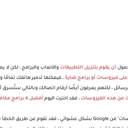
حمول
أن يقوم بتنزيل التطبيقات
والألعاب والبرامج ، لكن لا ي
على فيروسات أو برامج ضارة
، فيمكنها تدمير هاتفك تمامًا 
رسائل ، لكنهم يعرفون أيضًا أرقام اتصالك وبالتالي ستُسرق أ
ك من هذه الفيروسات
، فقد اخترت اليوم
أفضل 4 برامج مكافحة فيروسات تطبيقات لك
إذا قمت بكتابة "الحماية من الفيروسات" من Google بشكل عشوائي ، فقد تقو